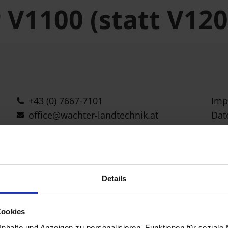
V1100 (statt V120
+43 (0) 7667-7101
Imp
office@wachter-landtechnik.at
Dat
Facebook
Instagram
Fahrzeug Notdienst
Details
Cookies
nhalte und Anzeigen zu personalisieren, Funktionen für soziale