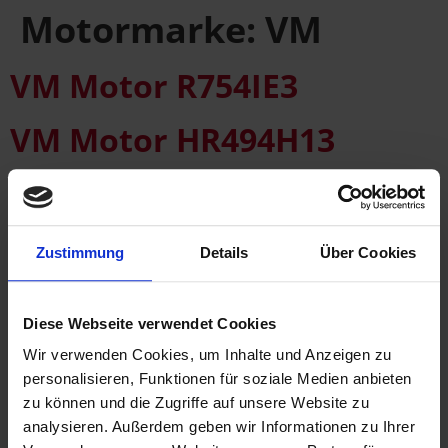
Motormarke:
VM
VM Motor R754IE3
VM Motor HR494H13
VM Motor D754E2
VM Motor R754EU5
Zustimmung
Details
Über Cookies
VM Motor D754TE3
Diese Webseite verwendet Cookies
VM Motor D754TE2
Wir verwenden Cookies, um Inhalte und Anzeigen zu
personalisieren, Funktionen für soziale Medien anbieten
VM Motor R754TE4
zu können und die Zugriffe auf unsere Website zu
analysieren. Außerdem geben wir Informationen zu Ihrer