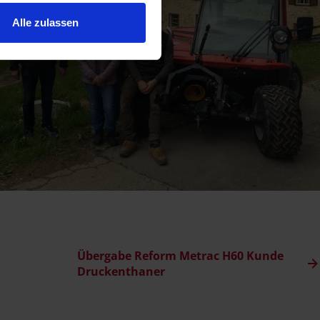
Alle zulassen
Übergabe Reform Metrac H60 Kunde
Druckenthaner