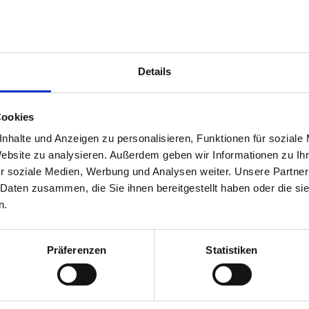
Wir durften un
Metrac H60 aus 
inklusive pass
Details
Wir wünschen vi
Arbeitsergebnis
Cookies
Als Firma Wacht
nhalte und Anzeigen zu personalisieren, Funktionen für soziale
Partner und Wer
Website zu analysieren. Außerdem geben wir Informationen zu I
r soziale Medien, Werbung und Analysen weiter. Unsere Partner
 Daten zusammen, die Sie ihnen bereitgestellt haben oder die s
n.
Präferenzen
Statistiken