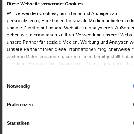
und vor allem
Diese Webseite verwendet Cookies
unfallfreie
Wir verwenden Cookies, um Inhalte und Anzeigen zu
personalisieren, Funktionen für soziale Medien anbieten zu 
Einsätze!
und die Zugriffe auf unsere Website zu analysieren. Außerd
Als Firma
geben wir Informationen zu Ihrer Verwendung unserer Websi
Wachter
unsere Partner für soziale Medien, Werbung und Analysen we
Unsere Partner führen diese Informationen möglicherweise m
Landtechnik
weiteren Daten zusammen, die Sie ihnen bereitgestellt habe
freuen wir uns,
die sie im Rahmen Ihrer Nutzung der Dienste gesammelt ha
als verlässlicher
Partner und
Einwilligungsauswahl
Werkstätte an
Notwendig
Ihrer Seite zu
stehen.
Präferenzen
Statistiken